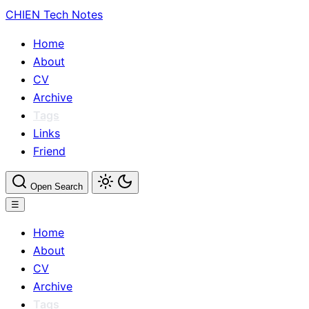
CHIEN
Tech Notes
Home
About
CV
Archive
Tags
Links
Friend
Open Search
☰
Home
About
CV
Archive
Tags